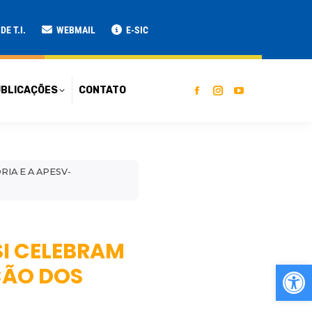
ATO
E T.I.
WEBMAIL
E-SIC
BLICAÇÕES
CONTATO
RIA E A APESV-
SI CELEBRAM
Ab
ÇÃO DOS