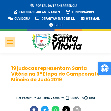
PORTAL DA TRANSPARÊNCIA
EMENDAS PARLAMENTARES
FUNCIONÁRIOS
OUVIDORIA
DEPARTAMENTO DE T.I.
WEBMAIL
E-SIC
Ab
19 judocas representam Santa
Vitória na 3ª Etapa do Campeonato
Mineiro de Judô 2019
Por
Prefeitura de Santa Vitória-MG
01/10/2019
18:01