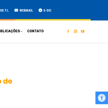
ATO
E T.I.
WEBMAIL
E-SIC
BLICAÇÕES
CONTATO
o de
Ab