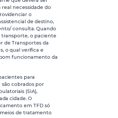
xame que deverá ser
 a real necessidade do
rovidenciar o
sistencial de destino,
ento/ consulta. Quando
transporte, o paciente
r de Transportes da
 o qual verifica e
 o bom funcionamento da
pacientes para
a são cobrados por
atoriais (SIA),
ada cidade. O
locamento em TFD só
 meios de tratamento