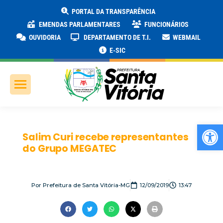
PORTAL DA TRANSPARÊNCIA
EMENDAS PARLAMENTARES
FUNCIONÁRIOS
OUVIDORIA
DEPARTAMENTO DE T.I.
WEBMAIL
E-SIC
Ab
Salim Curi recebe representantes
do Grupo MEGATEC
Por
Prefeitura de Santa Vitória-MG
12/09/2019
13:47