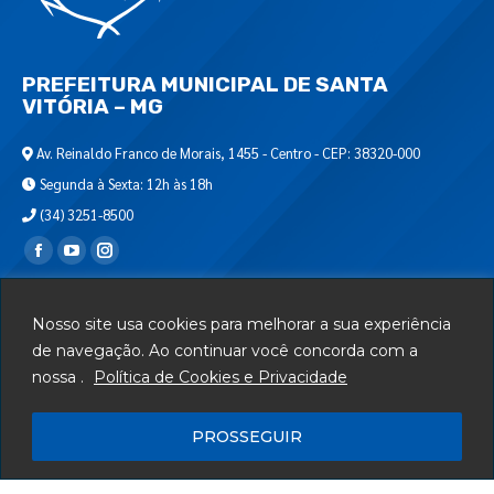
PREFEITURA MUNICIPAL DE SANTA
VITÓRIA – MG
Av. Reinaldo Franco de Morais, 1455 - Centro - CEP: 38320-000
Segunda à Sexta: 12h às 18h
(34) 3251-8500
Encontre-nos em:
Webmail
Nosso site usa cookies para melhorar a sua experiência
Departamento de T.I.
de navegação. Ao continuar você concorda com a
nossa .
Política de Cookies e Privacidade
Serviços
Telefones Úteis
PROSSEGUIR
Mapa do Site