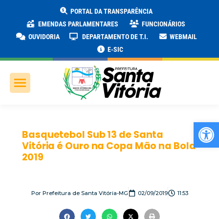
PORTAL DA TRANSPARÊNCIA
EMENDAS PARLAMENTARES
FUNCIONÁRIOS
OUVIDORIA
DEPARTAMENTO DE T.I.
WEBMAIL
E-SIC
Ab
Basquetebol Sub 13 de Santa
Vitória é Ouro na Copa Mão na Bola
2019
Por
Prefeitura de Santa Vitória-MG
02/09/2019
11:53