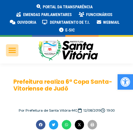
PORTAL DA TRANSPARÊNCIA
EMENDAS PARLAMENTARES
FUNCIONÁRIOS
OUVIDORIA
DEPARTAMENTO DE T.I.
WEBMAIL
E-SIC
Ab
Prefeitura realiza 6ª Copa Santa-
Vitoriense de Judô
Por
Prefeitura de Santa Vitória-MG
12/08/2019
19:00