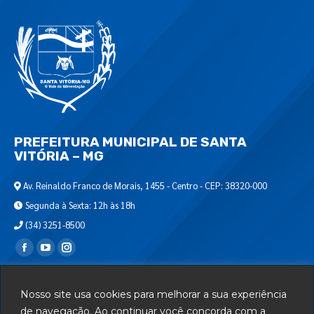
PREFEITURA MUNICIPAL DE SANTA
VITÓRIA – MG
Av. Reinaldo Franco de Morais, 1455 - Centro - CEP: 38320-000
Segunda à Sexta: 12h às 18h
(34) 3251-8500
Encontre-nos em:
Webmail
Nosso site usa cookies para melhorar a sua experiência
Departamento de T.I.
de navegação. Ao continuar você concorda com a