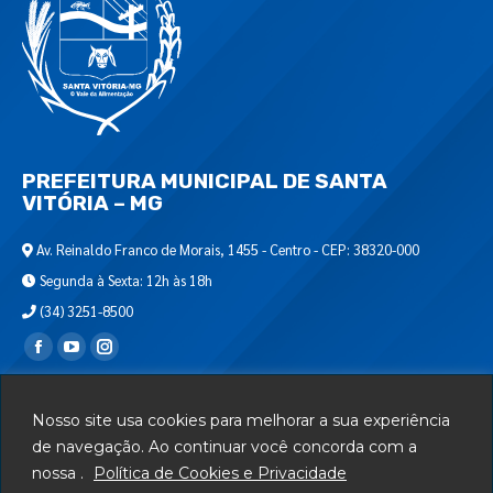
PREFEITURA MUNICIPAL DE SANTA
VITÓRIA – MG
Av. Reinaldo Franco de Morais, 1455 - Centro - CEP: 38320-000
Segunda à Sexta: 12h às 18h
(34) 3251-8500
Encontre-nos em:
Webmail
Nosso site usa cookies para melhorar a sua experiência
Departamento de T.I.
de navegação. Ao continuar você concorda com a
nossa .
Política de Cookies e Privacidade
Serviços