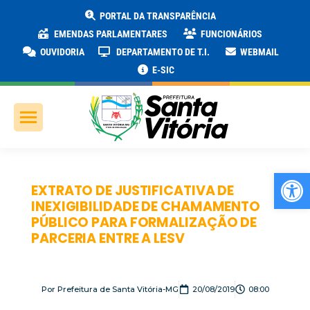
PORTAL DA TRANSPARÊNCIA
EMENDAS PARLAMENTARES
FUNCIONÁRIOS
OUVIDORIA
DEPARTAMENTO DE T.I.
WEBMAIL
E-SIC
Ab
EXTRATO DE JUSTIFICATIVA DE
INEXIGIBILIDADE DE CHAMAMENTO
PÚBLICO PARA FORMALIZAÇÃO DE
PARCERIA ENTRE A LESV
Por
Prefeitura de Santa Vitória-MG
20/08/2019
08:00