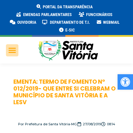
PORTAL DA TRANSPARÊNCIA
EMENDAS PARLAMENTARES
FUNCIONÁRIOS
OUVIDORIA
DEPARTAMENTO DE T.I.
WEBMAIL
E-SIC
Ab
EMENTA: TERMO DE FOMENTO Nº
012/2019- QUE ENTRE SI CELEBRAM O
MUNICÍPIO DE SANTA VITÓRIA E A
LESV
Por
Prefeitura de Santa Vitória-MG
27/08/2019
08:14