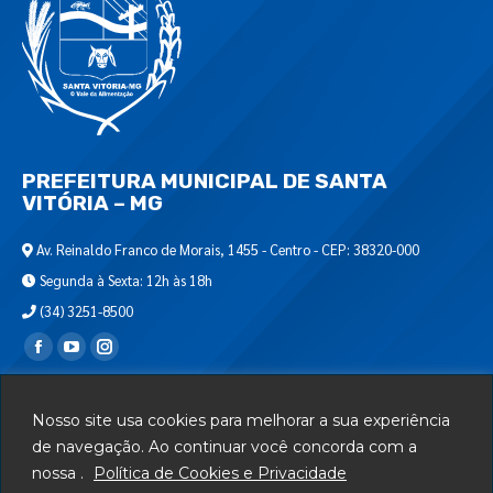
PREFEITURA MUNICIPAL DE SANTA
VITÓRIA – MG
Av. Reinaldo Franco de Morais, 1455 - Centro - CEP: 38320-000
Segunda à Sexta: 12h às 18h
(34) 3251-8500
Encontre-nos em:
Webmail
Nosso site usa cookies para melhorar a sua experiência
Departamento de T.I.
de navegação. Ao continuar você concorda com a
nossa .
Política de Cookies e Privacidade
Serviços