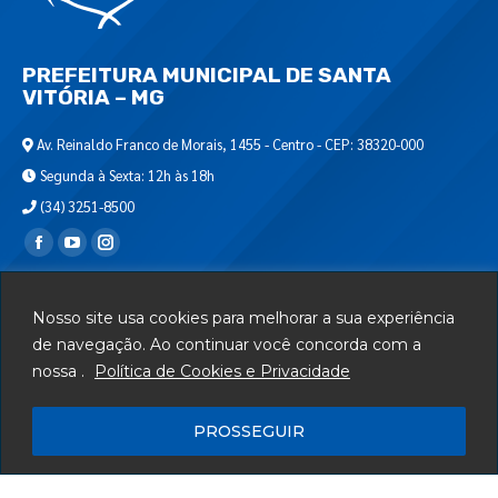
PREFEITURA MUNICIPAL DE SANTA
VITÓRIA – MG
Av. Reinaldo Franco de Morais, 1455 - Centro - CEP: 38320-000
Segunda à Sexta: 12h às 18h
(34) 3251-8500
Encontre-nos em:
Webmail
Nosso site usa cookies para melhorar a sua experiência
Departamento de T.I.
de navegação. Ao continuar você concorda com a
nossa .
Política de Cookies e Privacidade
Serviços
Telefones Úteis
PROSSEGUIR
Mapa do Site