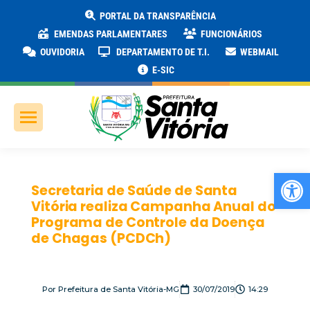
PORTAL DA TRANSPARÊNCIA
EMENDAS PARLAMENTARES
FUNCIONÁRIOS
OUVIDORIA
DEPARTAMENTO DE T.I.
WEBMAIL
E-SIC
Ab
Secretaria de Saúde de Santa
Vitória realiza Campanha Anual do
Programa de Controle da Doença
de Chagas (PCDCh)
Por
Prefeitura de Santa Vitória-MG
30/07/2019
14:29