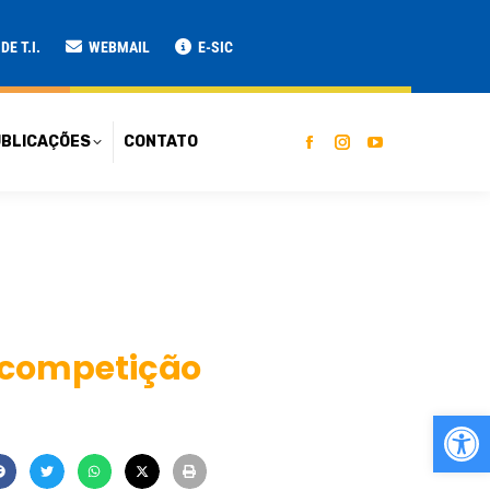
ATO
E T.I.
WEBMAIL
E-SIC
BLICAÇÕES
CONTATO
 competição
Ab