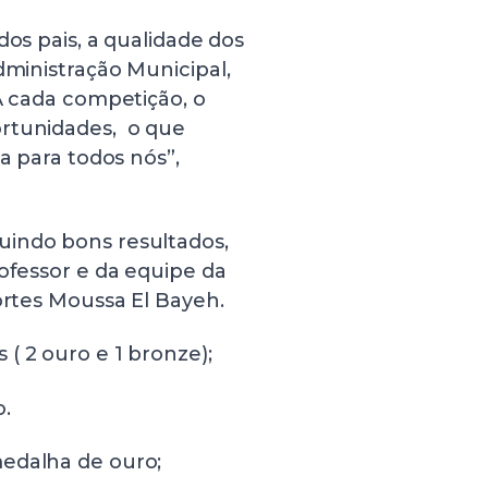
dos pais, a qualidade dos
dministração Municipal,
 A cada competição, o
ortunidades, o que
a para todos nós”,
uindo bons resultados,
rofessor e da equipe da
ortes Moussa El Bayeh.
( 2 ouro e 1 bronze);
o.
medalha de ouro;