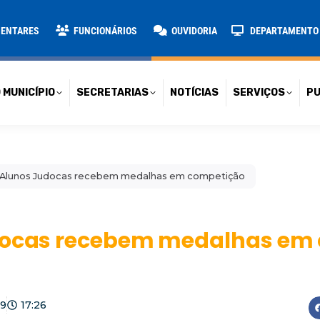
TARIAS
NOTÍCIAS
SERVIÇOS
PUBLICAÇÕES
CONT
MENTARES
FUNCIONÁRIOS
OUVIDORIA
DEPARTAMENTO D
 MUNICÍPIO
SECRETARIAS
NOTÍCIAS
SERVIÇOS
PU
e Alunos Judocas recebem medalhas em competição
udocas recebem medalhas em
19
17:26