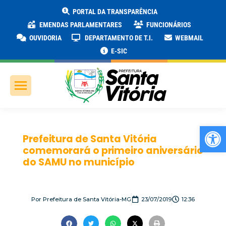
PORTAL DA TRANSPARÊNCIA
EMENDAS PARLAMENTARES
FUNCIONÁRIOS
OUVIDORIA
DEPARTAMENTO DE T.I.
WEBMAIL
E-SIC
Ab
Prefeitura de Santa Vitória
comemorará o primeiro aniversário
do SAMU no município
Por
Prefeitura de Santa Vitória-MG
23/07/2019
12:36