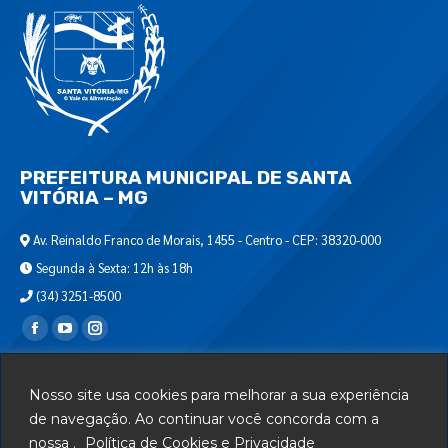
PREFEITURA MUNICIPAL DE SANTA
VITÓRIA – MG
Av. Reinaldo Franco de Morais, 1455 - Centro - CEP: 38320-000
Segunda à Sexta: 12h às 18h
(34) 3251-8500
Encontre-nos em:
Webmail
Nosso site usa cookies para melhorar a sua experiência
Departamento de T.I.
de navegação. Ao continuar você concorda com a
nossa .
Política de Cookies e Privacidade
Serviços