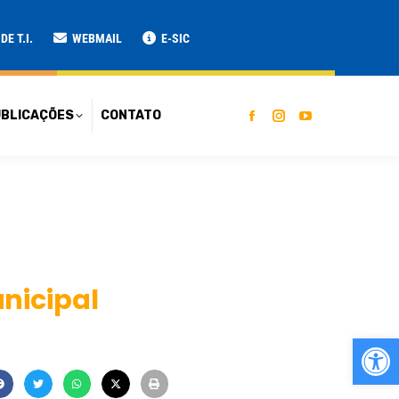
ATO
E T.I.
WEBMAIL
E-SIC
BLICAÇÕES
CONTATO
nicipal
Ab