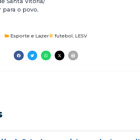
e Santa Vitória/
 para o povo.
Esporte e Lazer
futebol
,
LESV
s