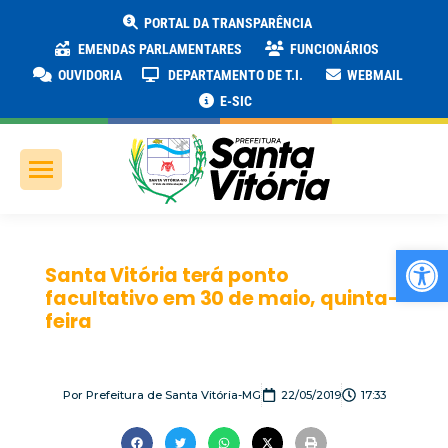
PORTAL DA TRANSPARÊNCIA
EMENDAS PARLAMENTARES
FUNCIONÁRIOS
OUVIDORIA
DEPARTAMENTO DE T.I.
WEBMAIL
E-SIC
Ab
Santa Vitória terá ponto
facultativo em 30 de maio, quinta-
feira
Por
Prefeitura de Santa Vitória-MG
22/05/2019
17:33