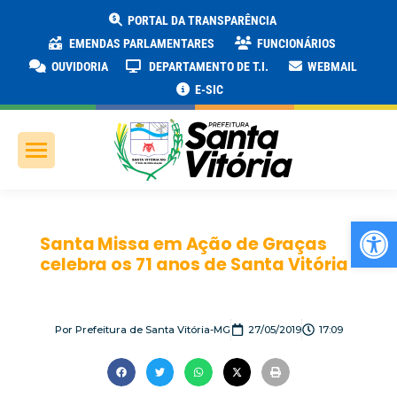
PORTAL DA TRANSPARÊNCIA
EMENDAS PARLAMENTARES
FUNCIONÁRIOS
OUVIDORIA
DEPARTAMENTO DE T.I.
WEBMAIL
E-SIC
Ab
Santa Missa em Ação de Graças
celebra os 71 anos de Santa Vitória
Por
Prefeitura de Santa Vitória-MG
27/05/2019
17:09