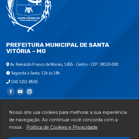
PREFEITURA MUNICIPAL DE SANTA
VITÓRIA – MG
Av. Reinaldo Franco de Morais, 1455 - Centro - CEP: 38320-000
Segunda à Sexta: 12h às 18h
(34) 3251-8500
Encontre-nos em:
Webmail
Nosso site usa cookies para melhorar a sua experiência
Departamento de T.I.
de navegação. Ao continuar você concorda com a
nossa .
Política de Cookies e Privacidade
Serviços