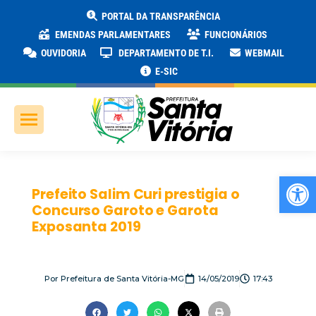
PORTAL DA TRANSPARÊNCIA
EMENDAS PARLAMENTARES
FUNCIONÁRIOS
OUVIDORIA
DEPARTAMENTO DE T.I.
WEBMAIL
E-SIC
Ab
Prefeito Salim Curi prestigia o
Concurso Garoto e Garota
Exposanta 2019
Por
Prefeitura de Santa Vitória-MG
14/05/2019
17:43