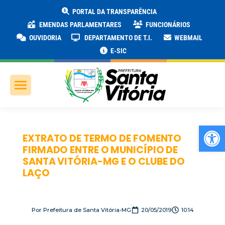
PORTAL DA TRANSPARÊNCIA
EMENDAS PARLAMENTARES
FUNCIONÁRIOS
OUVIDORIA
DEPARTAMENTO DE T.I.
WEBMAIL
E-SIC
Ab
EXTRATO DE TERMO DE FOMENTO
FIRMADO ENTRE O MUNICÍPIO DE
SANTA VITÓRIA-MG E O CLUBE DO
LAÇO
Por
Prefeitura de Santa Vitória-MG
20/05/2019
10:14