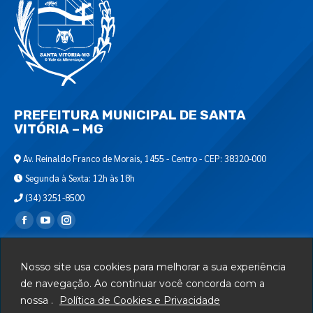
PREFEITURA MUNICIPAL DE SANTA
VITÓRIA – MG
Av. Reinaldo Franco de Morais, 1455 - Centro - CEP: 38320-000
Segunda à Sexta: 12h às 18h
(34) 3251-8500
Encontre-nos em:
Webmail
Nosso site usa cookies para melhorar a sua experiência
Departamento de T.I.
de navegação. Ao continuar você concorda com a
nossa .
Política de Cookies e Privacidade
Serviços