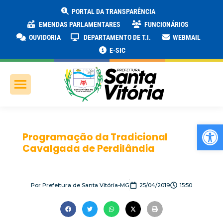
PORTAL DA TRANSPARÊNCIA
EMENDAS PARLAMENTARES
FUNCIONÁRIOS
OUVIDORIA
DEPARTAMENTO DE T.I.
WEBMAIL
E-SIC
Ab
Programação da Tradicional
Cavalgada de Perdilândia
Por
Prefeitura de Santa Vitória-MG
25/04/2019
15:50