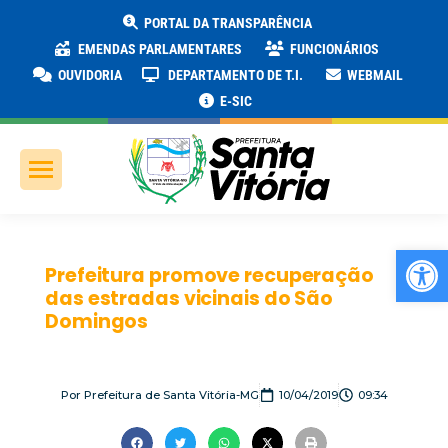
PORTAL DA TRANSPARÊNCIA
EMENDAS PARLAMENTARES
FUNCIONÁRIOS
OUVIDORIA
DEPARTAMENTO DE T.I.
WEBMAIL
E-SIC
Ab
Prefeitura promove recuperação
das estradas vicinais do São
Domingos
Por
Prefeitura de Santa Vitória-MG
10/04/2019
09:34