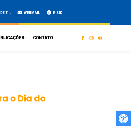
ATO
E T.I.
WEBMAIL
E-SIC
BLICAÇÕES
CONTATO
ra o Dia do
Ab