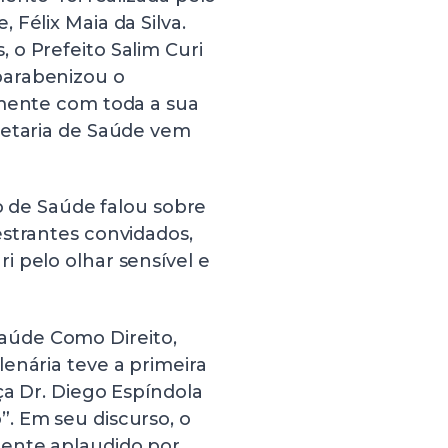
Félix Maia da Silva.
 o Prefeito Salim Curi
parabenizou o
amente com toda a sua
retaria de Saúde vem
io de Saúde falou sobre
estrantes convidados,
 pelo olhar sensível e
aúde Como Direito,
enária teve a primeira
ça Dr. Diego Espíndola
. Em seu discurso, o
mente aplaudido por