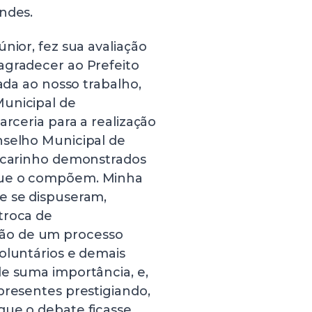
ndes.
nior, fez sua avaliação
agradecer ao Prefeito
sada ao nosso trabalho,
Municipal de
arceria para a realização
nselho Municipal de
e carinho demonstrados
que o compõem. Minha
e se dispuseram,
troca de
ão de um processo
oluntários e demais
de suma importância, e,
presentes prestigiando,
que o debate ficasse