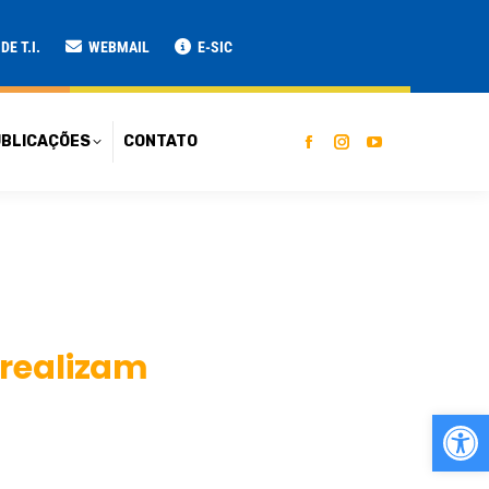
ATO
E T.I.
WEBMAIL
E-SIC
BLICAÇÕES
CONTATO
 realizam
Ab