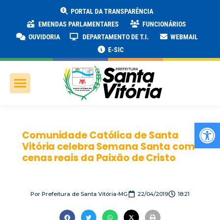
PORTAL DA TRANSPARÊNCIA
EMENDAS PARLAMENTARES
FUNCIONÁRIOS
OUVIDORIA
DEPARTAMENTO DE T.I.
WEBMAIL
E-SIC
Ab
Comunidade Católica de Santa
Vitória celebra Semana Santa com
cenas reais da Paixão de Cristo
Por
Prefeitura de Santa Vitória-MG
22/04/2019
18:21