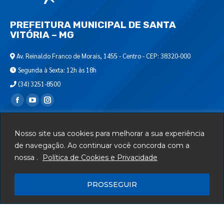
PREFEITURA MUNICIPAL DE SANTA
VITÓRIA – MG
Av. Reinaldo Franco de Morais, 1455 - Centro - CEP: 38320-000
Segunda à Sexta: 12h às 18h
(34) 3251-8500
Encontre-nos em:
Webmail
Nosso site usa cookies para melhorar a sua experiência
Departamento de T.I.
de navegação. Ao continuar você concorda com a
nossa .
Política de Cookies e Privacidade
Serviços
Telefones Úteis
PROSSEGUIR
Mapa do Site