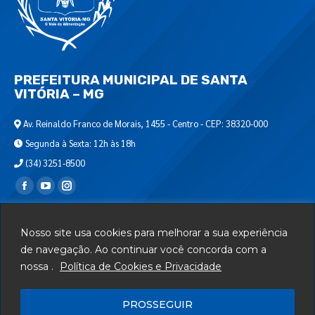
PREFEITURA MUNICIPAL DE SANTA
VITÓRIA – MG
Av. Reinaldo Franco de Morais, 1455 - Centro - CEP: 38320-000
Segunda à Sexta: 12h às 18h
(34) 3251-8500
Encontre-nos em:
Webmail
Nosso site usa cookies para melhorar a sua experiência
Departamento de T.I.
de navegação. Ao continuar você concorda com a
nossa .
Política de Cookies e Privacidade
Serviços
Telefones Úteis
PROSSEGUIR