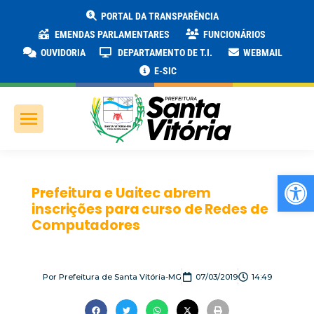
PORTAL DA TRANSPARÊNCIA
EMENDAS PARLAMENTARES
FUNCIONÁRIOS
OUVIDORIA
DEPARTAMENTO DE T.I.
WEBMAIL
E-SIC
Ab
Prefeitura e Uaitec abrem
inscrições para curso de Redes de
Computadores
Por
Prefeitura de Santa Vitória-MG
07/03/2019
14:49