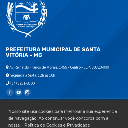
PREFEITURA MUNICIPAL DE SANTA
VITÓRIA – MG
Av. Reinaldo Franco de Morais, 1455 - Centro - CEP: 38320-000
Segunda à Sexta: 12h às 18h
(34) 3251-8500
Encontre-nos em:
Webmail
Nosso site usa cookies para melhorar a sua experiência
Departamento de T.I.
de navegação. Ao continuar você concorda com a
nossa .
Política de Cookies e Privacidade
Serviços