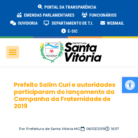
PORTAL DA TRANSPARÊNCIA
EMENDAS PARLAMENTARES
FUNCIONÁRIOS
OUVIDORIA
DEPARTAMENTO DE T.I.
WEBMAIL
E-SIC
Ab
Prefeito Salim Curi e autoridades
participaram do lançamento da
Campanha da Fraternidade de
2019
Por
Prefeitura de Santa Vitória-MG
06/03/2019
16:57