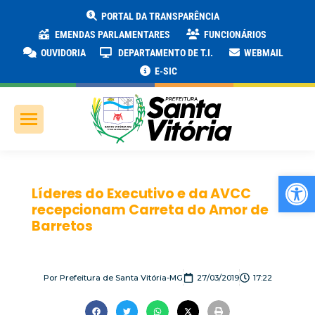
PORTAL DA TRANSPARÊNCIA
EMENDAS PARLAMENTARES
FUNCIONÁRIOS
OUVIDORIA
DEPARTAMENTO DE T.I.
WEBMAIL
E-SIC
Ab
Líderes do Executivo e da AVCC
recepcionam Carreta do Amor de
Barretos
Por
Prefeitura de Santa Vitória-MG
27/03/2019
17:22