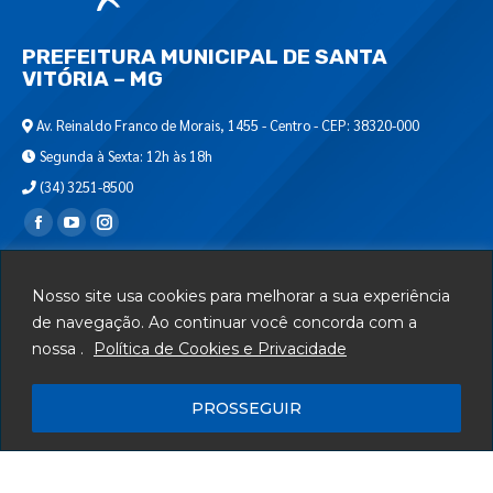
PREFEITURA MUNICIPAL DE SANTA
VITÓRIA – MG
Av. Reinaldo Franco de Morais, 1455 - Centro - CEP: 38320-000
Segunda à Sexta: 12h às 18h
(34) 3251-8500
Encontre-nos em:
Webmail
Nosso site usa cookies para melhorar a sua experiência
Departamento de T.I.
de navegação. Ao continuar você concorda com a
nossa .
Política de Cookies e Privacidade
Serviços
Telefones Úteis
PROSSEGUIR
Mapa do Site