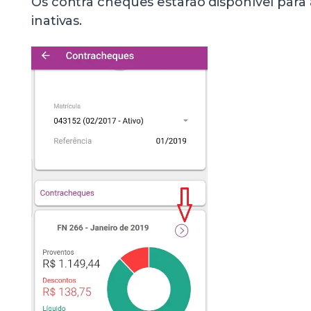
Os contra cheques estarão disponível para a
inativas.