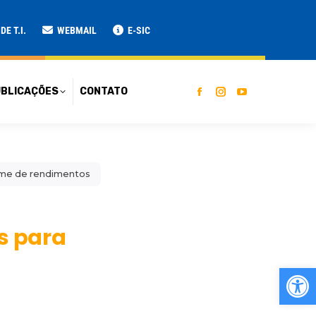
ATO
E T.I.
WEBMAIL
E-SIC
BLICAÇÕES
CONTATO
forme de rendimentos
os para
Ab