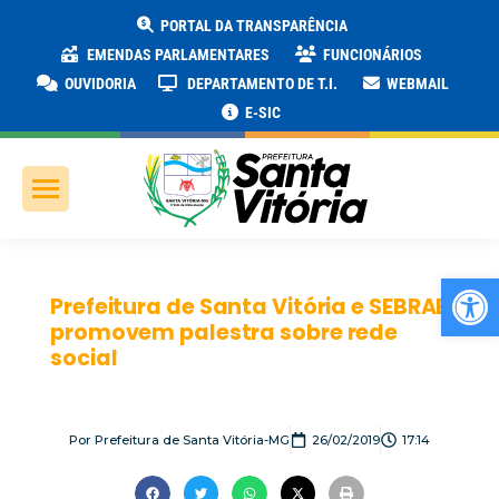
PORTAL DA TRANSPARÊNCIA
EMENDAS PARLAMENTARES
FUNCIONÁRIOS
OUVIDORIA
DEPARTAMENTO DE T.I.
WEBMAIL
E-SIC
Ab
Prefeitura de Santa Vitória e SEBRAE
promovem palestra sobre rede
social
Por
Prefeitura de Santa Vitória-MG
26/02/2019
17:14