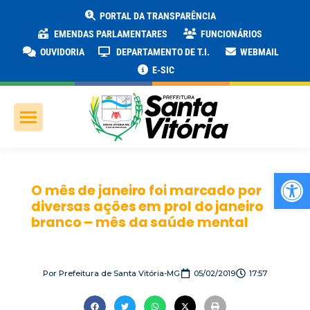
PORTAL DA TRANSPARÊNCIA
EMENDAS PARLAMENTARES
FUNCIONÁRIOS
OUVIDORIA
DEPARTAMENTO DE T.I.
WEBMAIL
E-SIC
Ab
O mês de janeiro foi marcado por
diversas ações em prol do janeiro
branco – mês da saúde mental
Por
Prefeitura de Santa Vitória-MG
05/02/2019
17:57