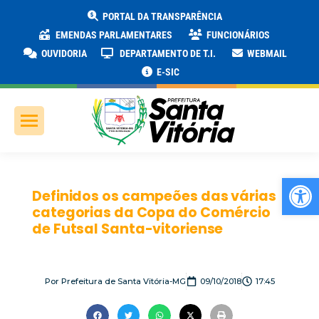
PORTAL DA TRANSPARÊNCIA
EMENDAS PARLAMENTARES
FUNCIONÁRIOS
OUVIDORIA
DEPARTAMENTO DE T.I.
WEBMAIL
E-SIC
Ab
Definidos os campeões das várias
categorias da Copa do Comércio
de Futsal Santa-vitoriense
Por
Prefeitura de Santa Vitória-MG
09/10/2018
17:45