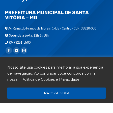
PREFEITURA MUNICIPAL DE SANTA
VITÓRIA – MG
Av. Reinaldo Franco de Morais, 1455 - Centro - CEP: 38320-000
Segunda à Sexta: 12h às 18h
(34) 3251-8500
Encontre-nos em:
Webmail
Nosso site usa cookies para melhorar a sua experiência
Departamento de T.I.
de navegação. Ao continuar você concorda com a
nossa .
Política de Cookies e Privacidade
Serviços
Telefones Úteis
PROSSEGUIR
Mapa do Site