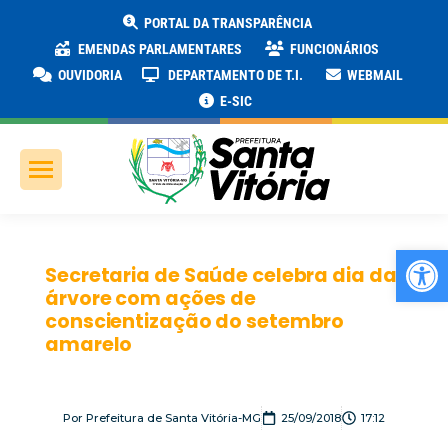
PORTAL DA TRANSPARÊNCIA
EMENDAS PARLAMENTARES
FUNCIONÁRIOS
OUVIDORIA
DEPARTAMENTO DE T.I.
WEBMAIL
E-SIC
Ab
Secretaria de Saúde celebra dia da
árvore com ações de
conscientização do setembro
amarelo
Por
Prefeitura de Santa Vitória-MG
25/09/2018
17:12