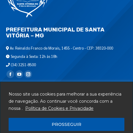
PREFEITURA MUNICIPAL DE SANTA
VITÓRIA – MG
Av. Reinaldo Franco de Morais, 1455 - Centro - CEP: 38320-000
Segunda à Sexta: 12h às 18h
(34) 3251-8500
Encontre-nos em:
Webmail
Nosso site usa cookies para melhorar a sua experiência
Departamento de T.I.
de navegação. Ao continuar você concorda com a
nossa .
Política de Cookies e Privacidade
Serviços
Telefones Úteis
PROSSEGUIR
Mapa do Site