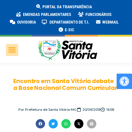
PORTAL DA TRANSPARÊNCIA
EMENDAS PARLAMENTARES
FUNCIONÁRIOS
OUVIDORIA
DEPARTAMENTO DE T.I.
WEBMAIL
E-SIC
Ab
Encontro em Santa Vitória debate
a Base Nacional Comum Curricular
Por
Prefeitura de Santa Vitória-MG
20/09/2018
16:58