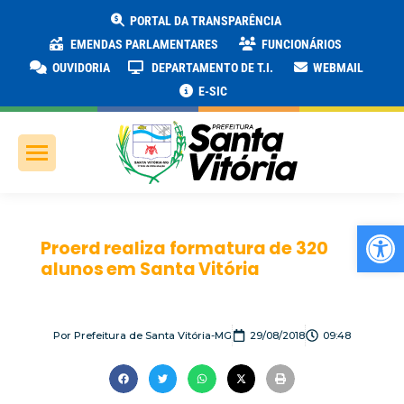
PORTAL DA TRANSPARÊNCIA
EMENDAS PARLAMENTARES
FUNCIONÁRIOS
OUVIDORIA
DEPARTAMENTO DE T.I.
WEBMAIL
E-SIC
Ab
Proerd realiza formatura de 320
alunos em Santa Vitória
Por
Prefeitura de Santa Vitória-MG
29/08/2018
09:48