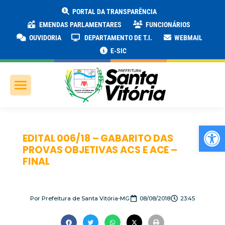
PORTAL DA TRANSPARÊNCIA
EMENDAS PARLAMENTARES
FUNCIONÁRIOS
OUVIDORIA
DEPARTAMENTO DE T.I.
WEBMAIL
E-SIC
Ab
EDITAL 006/18 – GABARITO DAS
PROVAS OBJETIVAS ACS E ACE –
FINAL
Por
Prefeitura de Santa Vitória-MG
08/08/2018
23:45