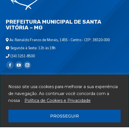
PREFEITURA MUNICIPAL DE SANTA
VITÓRIA – MG
Av. Reinaldo Franco de Morais, 1455 - Centro - CEP: 38320-000
Segunda à Sexta: 12h às 18h
(34) 3251-8500
Encontre-nos em:
Webmail
Nosso site usa cookies para melhorar a sua experiência
Departamento de T.I.
de navegação. Ao continuar você concorda com a
Serviços
nossa .
Política de Cookies e Privacidade
Telefones Úteis
PROSSEGUIR
Mapa do Site