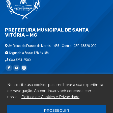
PREFEITURA MUNICIPAL DE SANTA
VITÓRIA – MG
Av. Reinaldo Franco de Morais, 1455 - Centro - CEP: 38320-000
Segunda à Sexta: 12h às 18h
(34) 3251-8500
Encontre-nos em:
Webmail
Nosso site usa cookies para melhorar a sua experiência
Departamento de T.I.
de navegação. Ao continuar você concorda com a
nossa .
Política de Cookies e Privacidade
Serviços
Telefones Úteis
PROSSEGUIR