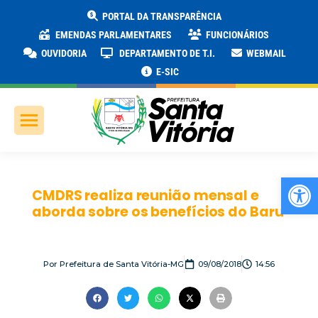
PORTAL DA TRANSPARÊNCIA
EMENDAS PARLAMENTARES
FUNCIONÁRIOS
OUVIDORIA
DEPARTAMENTO DE T.I.
WEBMAIL
E-SIC
Ab
CMDRS realiza reunião mensal e
aborda sobre os benefícios do Baru
Por
Prefeitura de Santa Vitória-MG
09/08/2018
14:56