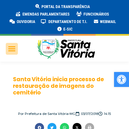
PORTAL DA TRANSPARÊNCIA
EMENDAS PARLAMENTARES
FUNCIONÁRIOS
OUVIDORIA
DEPARTAMENTO DE T.I.
WEBMAIL
E-SIC
Ab
Santa Vitória inicia processo de
restauração de imagens do
cemitério
Por
Prefeitura de Santa Vitória-MG
03/07/2018
14:15