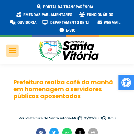
PORTAL DA TRANSPARÊNCIA
EMENDAS PARLAMENTARES
FUNCIONÁRIOS
OUVIDORIA
DEPARTAMENTO DE T.I.
WEBMAIL
E-SIC
Ab
Prefeitura realiza café da manhã
em homenagem a servidores
públicos aposentados
Por
Prefeitura de Santa Vitória-MG
05/07/2018
16:30