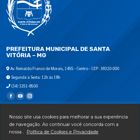
PREFEITURA MUNICIPAL DE SANTA
VITÓRIA – MG
Av. Reinaldo Franco de Morais, 1455 - Centro - CEP: 38320-000
Segunda à Sexta: 12h às 18h
(34) 3251-8500
Encontre-nos em:
Webmail
Nosso site usa cookies para melhorar a sua experiência
Departamento de T.I.
de navegação. Ao continuar você concorda com a
nossa .
Política de Cookies e Privacidade
Serviços