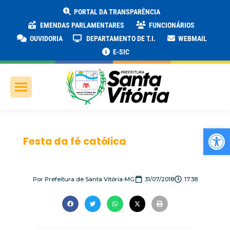
PORTAL DA TRANSPARÊNCIA
EMENDAS PARLAMENTARES
FUNCIONÁRIOS
OUVIDORIA
DEPARTAMENTO DE T.I.
WEBMAIL
E-SIC
Ab
Festa da fé católica
Por
Prefeitura de Santa Vitória-MG
31/07/2018
17:38