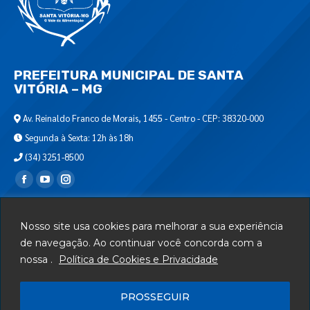
PREFEITURA MUNICIPAL DE SANTA
VITÓRIA – MG
Av. Reinaldo Franco de Morais, 1455 - Centro - CEP: 38320-000
Segunda à Sexta: 12h às 18h
(34) 3251-8500
Encontre-nos em:
Webmail
Nosso site usa cookies para melhorar a sua experiência
Departamento de T.I.
de navegação. Ao continuar você concorda com a
nossa .
Política de Cookies e Privacidade
Serviços
Telefones Úteis
PROSSEGUIR
Mapa do Site