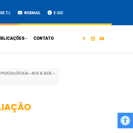
ATO
E T.I.
WEBMAIL
E-SIC
BLICAÇÕES
CONTATO
PSICOLÓGICA – ACS E ACE –
ALIAÇÃO
Ab