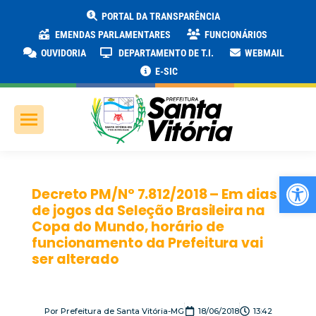
PORTAL DA TRANSPARÊNCIA
EMENDAS PARLAMENTARES
FUNCIONÁRIOS
OUVIDORIA
DEPARTAMENTO DE T.I.
WEBMAIL
E-SIC
Ab
Decreto PM/Nº 7.812/2018 – Em dias
de jogos da Seleção Brasileira na
Copa do Mundo, horário de
funcionamento da Prefeitura vai
ser alterado
Por
Prefeitura de Santa Vitória-MG
18/06/2018
13:42