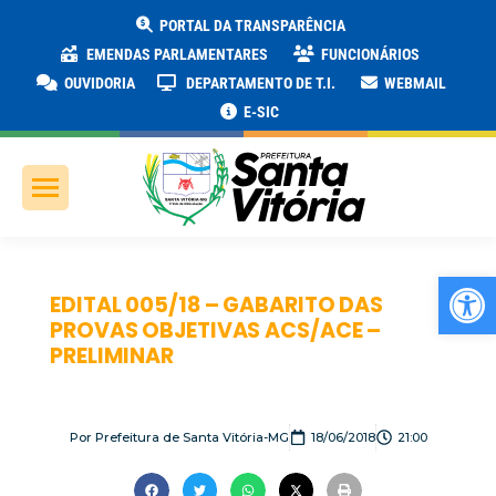
PORTAL DA TRANSPARÊNCIA
EMENDAS PARLAMENTARES
FUNCIONÁRIOS
OUVIDORIA
DEPARTAMENTO DE T.I.
WEBMAIL
E-SIC
Ab
EDITAL 005/18 – GABARITO DAS
PROVAS OBJETIVAS ACS/ACE –
PRELIMINAR
Por
Prefeitura de Santa Vitória-MG
18/06/2018
21:00