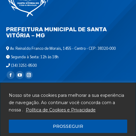
PREFEITURA MUNICIPAL DE SANTA
VITÓRIA – MG
Av. Reinaldo Franco de Morais, 1455 - Centro - CEP: 38320-000
Segunda à Sexta: 12h às 18h
(34) 3251-8500
Encontre-nos em:
Webmail
Nosso site usa cookies para melhorar a sua experiência
Departamento de T.I.
de navegação. Ao continuar você concorda com a
nossa .
Política de Cookies e Privacidade
Serviços
Telefones Úteis
PROSSEGUIR
Mapa do Site