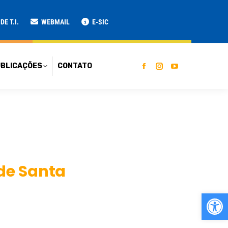
ATO
E T.I.
WEBMAIL
E-SIC
BLICAÇÕES
CONTATO
de Santa
Ab