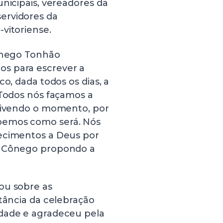
unicipais, vereadores da
ervidores da
vitoriense.
Cônego Tonhão
s para escrever a
o, dada todos os dias, a
“Todos nós façamos a
 vivendo o momento, por
bemos como será. Nós
decimentos a Deus por
o Cônego propondo a
ou sobre as
rtância da celebração
idade e agradeceu pela