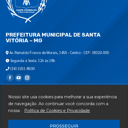
PREFEITURA MUNICIPAL DE SANTA
VITÓRIA – MG
Av. Reinaldo Franco de Morais, 1455 - Centro - CEP: 38320-000
Segunda à Sexta: 12h às 18h
(34) 3251-8500
Encontre-nos em:
Webmail
Nosso site usa cookies para melhorar a sua experiência
Departamento de T.I.
de navegação. Ao continuar você concorda com a
nossa .
Política de Cookies e Privacidade
Serviços
Telefones Úteis
PROSSEGUIR