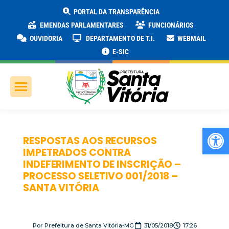
PORTAL DA TRANSPARÊNCIA
EMENDAS PARLAMENTARES
FUNCIONÁRIOS
OUVIDORIA
DEPARTAMENTO DE T.I.
WEBMAIL
E-SIC
Ab
RESPOSTAS AOS RECURSOS
IMPETRADOS CONTRA
INDEFERIMENTO DE INSCRIÇÃO –
PROCESSO SELETIVO 001/2018 –
SANTA VITÓRIA
Por
Prefeitura de Santa Vitória-MG
31/05/2018
17:26