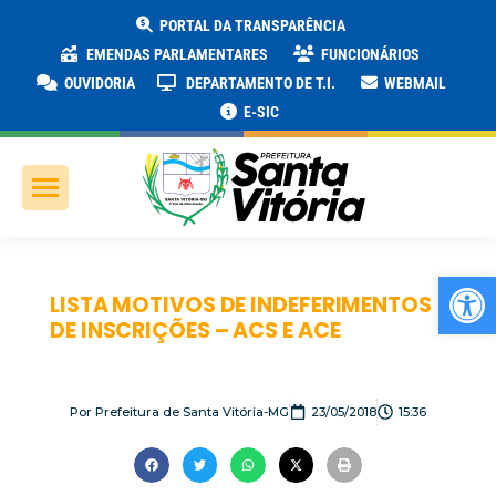
PORTAL DA TRANSPARÊNCIA
EMENDAS PARLAMENTARES
FUNCIONÁRIOS
OUVIDORIA
DEPARTAMENTO DE T.I.
WEBMAIL
E-SIC
Ab
LISTA MOTIVOS DE INDEFERIMENTOS
DE INSCRIÇÕES – ACS E ACE
Por
Prefeitura de Santa Vitória-MG
23/05/2018
15:36