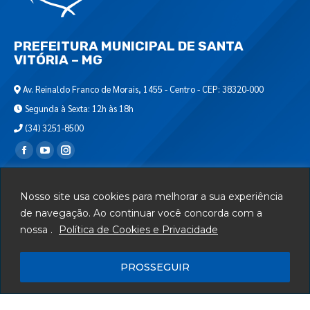
PREFEITURA MUNICIPAL DE SANTA
VITÓRIA – MG
Av. Reinaldo Franco de Morais, 1455 - Centro - CEP: 38320-000
Segunda à Sexta: 12h às 18h
(34) 3251-8500
Encontre-nos em:
Webmail
Nosso site usa cookies para melhorar a sua experiência
Departamento de T.I.
de navegação. Ao continuar você concorda com a
nossa .
Política de Cookies e Privacidade
Serviços
Telefones Úteis
PROSSEGUIR
Mapa do Site