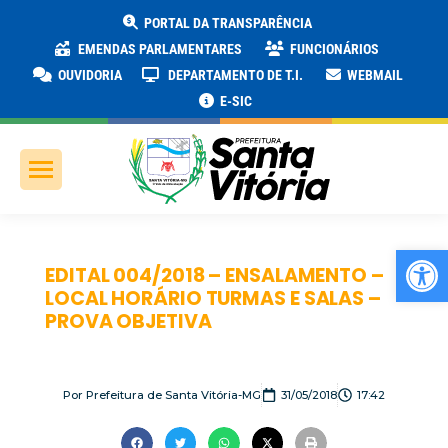
PORTAL DA TRANSPARÊNCIA
EMENDAS PARLAMENTARES
FUNCIONÁRIOS
OUVIDORIA
DEPARTAMENTO DE T.I.
WEBMAIL
E-SIC
Ab
EDITAL 004/2018 – ENSALAMENTO –
LOCAL HORÁRIO TURMAS E SALAS –
PROVA OBJETIVA
Por
Prefeitura de Santa Vitória-MG
31/05/2018
17:42