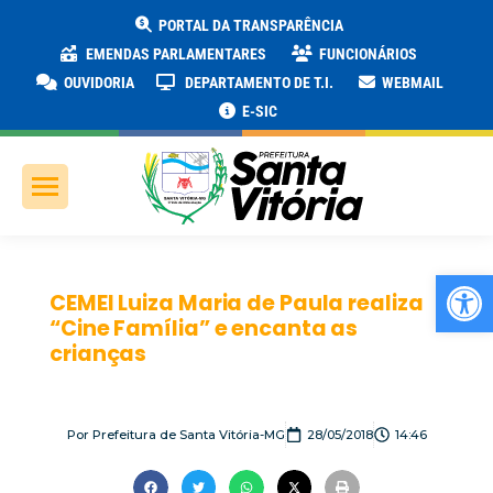
PORTAL DA TRANSPARÊNCIA
EMENDAS PARLAMENTARES
FUNCIONÁRIOS
OUVIDORIA
DEPARTAMENTO DE T.I.
WEBMAIL
E-SIC
Ab
CEMEI Luiza Maria de Paula realiza
“Cine Família” e encanta as
crianças
Por
Prefeitura de Santa Vitória-MG
28/05/2018
14:46