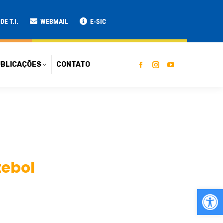
ATO
E T.I.
WEBMAIL
E-SIC
BLICAÇÕES
CONTATO
tebol
Ab