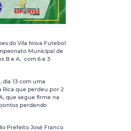
pes do Vila Nova Futebol
ampeonato Municipal de
s B e A, com 6 e 3
a, dia 13 com uma
la Rica que perdeu por 2
A, que segue firme na
 pontos perdendo
io Prefeito José Franco