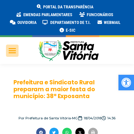
PORTAL DA TRANSPARÊNCIA
EMENDAS PARLAMENTARES
FUNCIONÁRIOS
OUVIDORIA
DEPARTAMENTO DE T.I.
WEBMAIL
E-SIC
Ab
Prefeitura e Sindicato Rural
preparam a maior festa do
município: 38ª Exposanta
Por
Prefeitura de Santa Vitória-MG
18/04/2018
14:36