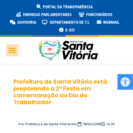
PORTAL DA TRANSPARÊNCIA
EMENDAS PARLAMENTARES
FUNCIONÁRIOS
OUVIDORIA
DEPARTAMENTO DE T.I.
WEBMAIL
E-SIC
Ab
Prefeitura de Santa Vitória está
preparando a 2ª Festa em
comemoração ao Dia do
Trabalhador
Por
Prefeitura de Santa Vitória-MG
18/04/2018
14:30