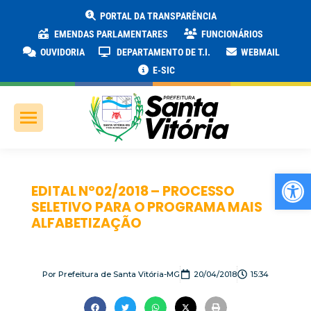
PORTAL DA TRANSPARÊNCIA
EMENDAS PARLAMENTARES
FUNCIONÁRIOS
OUVIDORIA
DEPARTAMENTO DE T.I.
WEBMAIL
E-SIC
Ab
EDITAL Nº02/2018 – PROCESSO
SELETIVO PARA O PROGRAMA MAIS
ALFABETIZAÇÃO
Por
Prefeitura de Santa Vitória-MG
20/04/2018
15:34