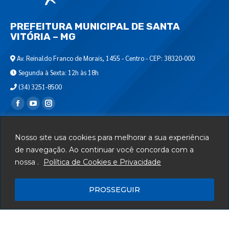
PREFEITURA MUNICIPAL DE SANTA
VITÓRIA – MG
Av. Reinaldo Franco de Morais, 1455 - Centro - CEP: 38320-000
Segunda à Sexta: 12h às 18h
(34) 3251-8500
Encontre-nos em:
Webmail
Nosso site usa cookies para melhorar a sua experiência
Departamento de T.I.
de navegação. Ao continuar você concorda com a
nossa .
Política de Cookies e Privacidade
Serviços
Telefones Úteis
PROSSEGUIR
Mapa do Site