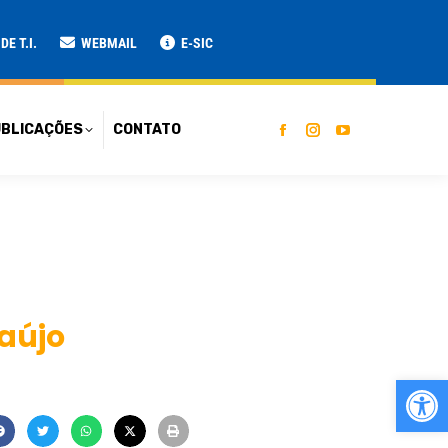
ATO
E T.I.
WEBMAIL
E-SIC
BLICAÇÕES
CONTATO
raújo
Ab