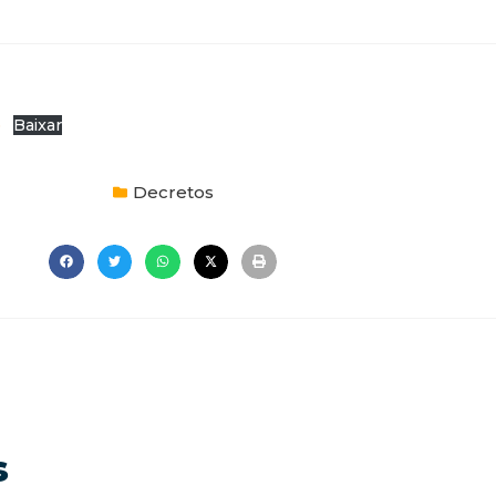
o
Baixar
Decretos
s